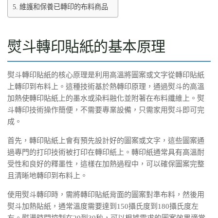
維護和保養已轉印的布料商品
熨斗轉印貼紙的基本原理
熨斗轉印貼紙的核心原理是利用高溫將圖案或文字從轉印貼紙
上轉印到布料上。這種技術基於熱轉印原理，通過熨斗的高溫
加熱使轉印貼紙上的墨水或染料融化並附著在布料纖維上。熨
斗轉印技術操作簡便，不需要專業設備，只需家用熨斗即可完
成。
首先，轉印貼紙上會有預先設計好的圖案或文字，這些圖案通
過專門的打印技術被打印在轉印紙上。轉印紙通常具有高溫耐
受性和良好的釋墨性，這樣在加熱過程中，可以確保圖案完整
且清晰地轉印到布料上。
使用熨斗轉印時，需將轉印貼紙背面的圖案對準布料，然後用
熨斗加熱貼紙，通常溫度需要達到150攝氏度到180攝氏度左
右。熨燙時間控制在20到30秒，可以根據需求的圖案效果適當