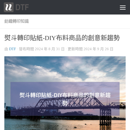
跳轉至內容
紡織轉印知識
熨斗轉印貼紙-DIY布料商品的創意新趨勢
由
DTF
· 發布時間
2024 年 8 月 31 日
· 更新時間
2024 年 9 月 26 日