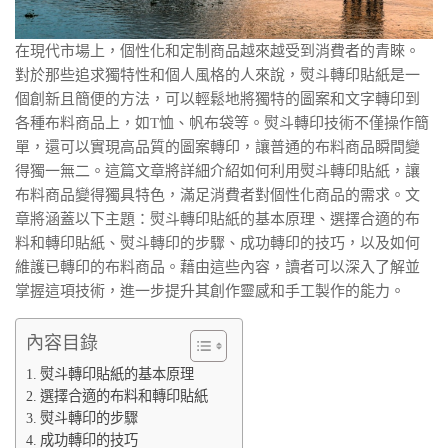
在現代市場上，個性化和定制商品越來越受到消費者的青睞。
對於那些追求獨特性和個人風格的人來說，熨斗轉印貼紙是一
個創新且簡便的方法，可以輕鬆地將獨特的圖案和文字轉印到
各種布料商品上，如T恤、帆布袋等。熨斗轉印技術不僅操作簡
單，還可以實現高品質的圖案轉印，讓普通的布料商品瞬間變
得獨一無二。這篇文章將詳細介紹如何利用熨斗轉印貼紙，讓
布料商品變得獨具特色，滿足消費者對個性化商品的需求。文
章將涵蓋以下主題：熨斗轉印貼紙的基本原理、選擇合適的布
料和轉印貼紙、熨斗轉印的步驟、成功轉印的技巧，以及如何
維護已轉印的布料商品。藉由這些內容，讀者可以深入了解並
掌握這項技術，進一步提升其創作靈感和手工製作的能力。
內容目錄
熨斗轉印貼紙的基本原理
選擇合適的布料和轉印貼紙
熨斗轉印的步驟
成功轉印的技巧