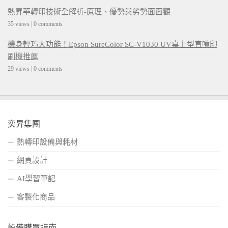
熱昇華轉印技術全解析-原理、優勢與劣勢面面觀
35 views
|
0 comments
機身輕巧大功能！Epson SureColor SC-V1030 UV桌上型直噴印
刷機推薦
29 views
|
0 comments
奕昇集團
熱轉印設備與耗材
網頁設計
AI學習筆記
客製化商品
設備購買指南