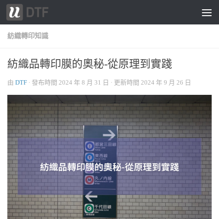
跳轉至內容
紡織轉印知識
紡織品轉印膜的奧秘-從原理到實踐
由
DTF
· 發布時間
2024 年 8 月 31 日
· 更新時間
2024 年 9 月 26 日