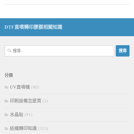
DTF直噴轉印膠膜相關知識
搜
尋
關
鍵
分類
字:
UV直噴機
(40)
印刷設備怎麼買
(3)
水晶貼
(91)
紡織轉印知識
(315)