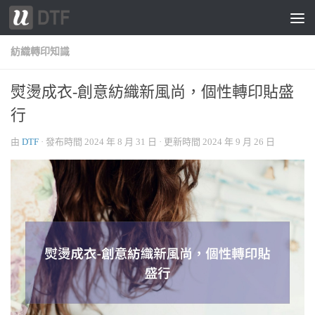
跳轉至內容
紡織轉印知識
熨燙成衣-創意紡織新風尚，個性轉印貼盛
行
由
DTF
· 發布時間
2024 年 8 月 31 日
· 更新時間
2024 年 9 月 26 日