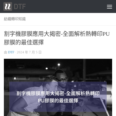
跳轉至內容
紡織轉印知識
割字機膠膜應用大揭密-全面解析熱轉印PU
膠膜的最佳選擇
由
DTF
·
2024 年 7 月 5 日