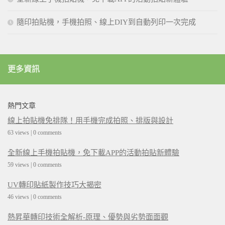
隨印拍貼機，手機拍照、線上DIY到自動列印一次完成
更多資訊
熱門文章
線上拍貼機免排隊！用手機完成拍照、排版與設計
63 views
|
0 comments
全新線上手機拍貼機，免下載APP的活動拍貼新體驗
59 views
|
0 comments
UV轉印貼紙製作技巧大揭密
46 views
|
0 comments
熱昇華轉印技術全解析-原理、優勢與劣勢面面觀