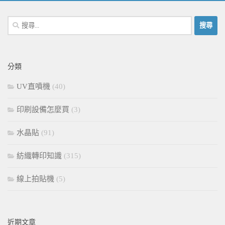
搜
尋
關
鍵
分類
字:
UV直噴機
(40)
印刷設備怎麼買
(3)
水晶貼
(91)
紡織轉印知識
(315)
線上拍貼機
(5)
近期文章