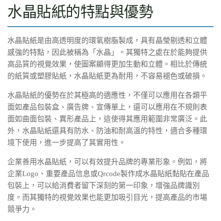
水晶貼紙的特點與優勢
水晶貼紙是由高透明度的環氧樹脂製成，具有晶瑩剔透和立體
感強的特點，因此被稱為「水晶」。其獨特之處在於能夠提供
高品質的視覺效果，使圖案顯得更加生動和立體。相比於傳統
的紙質或塑膠貼紙，水晶貼紙更為耐用，不容易褪色或破損。
水晶貼紙的優勢在於其極高的適應性，不僅可以應用在各類平
面如產品包裝盒、廣告牌、宣傳單上，還可以應用在不規則表
面如曲面包裝、異形產品上，這使得其應用範圍非常廣泛。此
外，水晶貼紙還具有防水、防油和耐高溫的特性，適合多種環
境下使用，進一步提高了其實用性。
企業善用水晶貼紙，可以有效提升品牌的專業形象。例如，將
企業Logo、重要產品信息或Qrcode製作成水晶貼紙黏貼在產品
包裝上，可以給消費者留下深刻的第一印象，增強品牌識別
度。而其獨特的視覺效果也能更加吸引目光，提高產品的市場
競爭力。