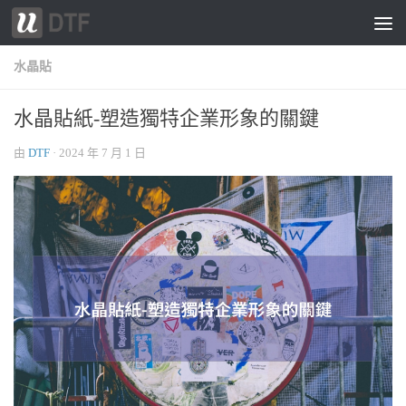
跳轉至內容
水晶貼
水晶貼紙-塑造獨特企業形象的關鍵
由
DTF
·
2024 年 7 月 1 日