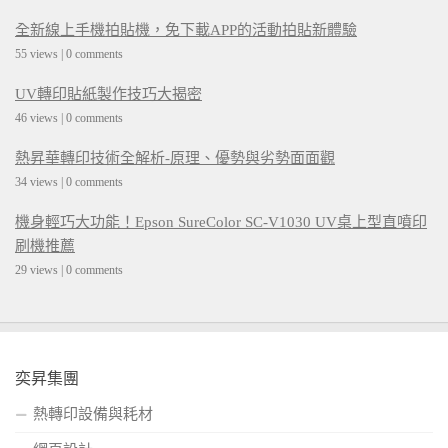
全新線上手機拍貼機，免下載APP的活動拍貼新體驗
55 views
|
0 comments
UV轉印貼紙製作技巧大揭密
46 views
|
0 comments
熱昇華轉印技術全解析-原理、優勢與劣勢面面觀
34 views
|
0 comments
機身輕巧大功能！Epson SureColor SC-V1030 UV桌上型直噴印
刷機推薦
29 views
|
0 comments
奕昇集團
熱轉印設備與耗材