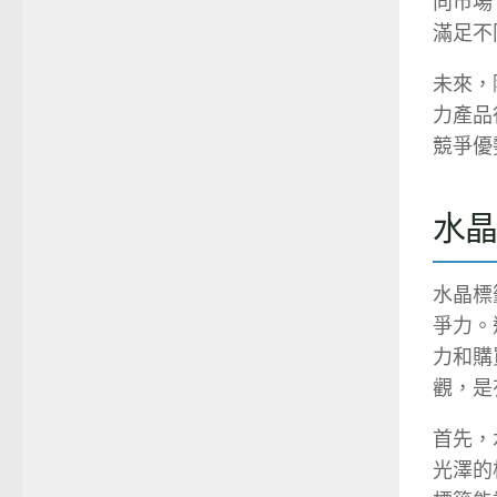
向市場
滿足不
未來，
力產品
競爭優
水
水晶標
爭力。
力和購
觀，是
首先，
光澤的