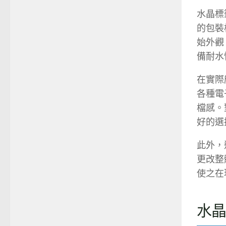
水晶標
的包裝
始外觀
備耐水
在實際
各種電
檔感。
好的選
此外，
更改整
使之在
水