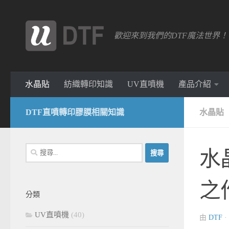
跳轉至內容
歡迎來到我們的DTF魔法世界
水晶貼
紡織轉印知識
UV直噴機
產品介紹
DTF直噴轉印膠膜相關知識
水晶貼
搜
水
尋
關
之
鍵
分類
字:
UV直噴機
(40)
由
DTF
·