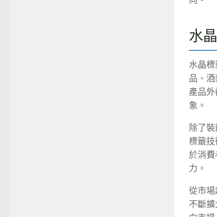
水
水晶標
品、酒
產品外
象。
除了裝
標籤技
於消費
力。
從市場
不斷擴