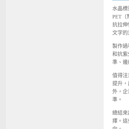
水晶標
PET
抗拉伸
文字的
製作過
和抗紫
準、邊
值得注
提升，
外，企
準。
總結來
擇。這
向。