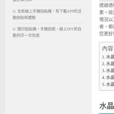
透過透
全新線上手機拍貼機，免下載APP的活
素。這
動拍貼新體驗
情況以
者，都
隨印拍貼機，手機拍照、線上DIY到自
您更好
動列印一次完成
內容
水
水
水
水
水
水