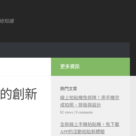
術知識
更多資訊
熱門文章
紗的創新
線上拍貼機免排隊！用手機完
成拍照、排版與設計
62 views
|
0 comments
全新線上手機拍貼機，免下載
APP的活動拍貼新體驗