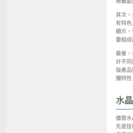
標籤能
其次，
有特色
顯示，
要組成
最後，
計不同
版產品
獨特性
水
儘管水
先是技