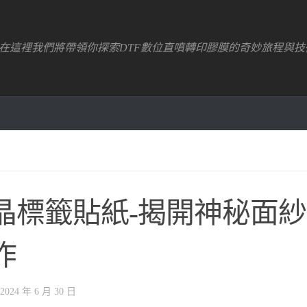
！在這裡我們將帶領你探索DTF數位直噴轉印膠膜的奇妙旅程與技
晶標籤貼紙-揭開神秘面
作
2024 年 6 月 30 日