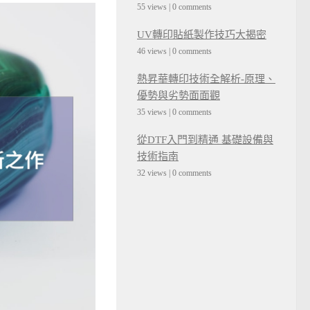
55 views
|
0 comments
UV轉印貼紙製作技巧大揭密
46 views
|
0 comments
熱昇華轉印技術全解析-原理、
優勢與劣勢面面觀
35 views
|
0 comments
從DTF入門到精通 基礎設備與
技術指南
32 views
|
0 comments