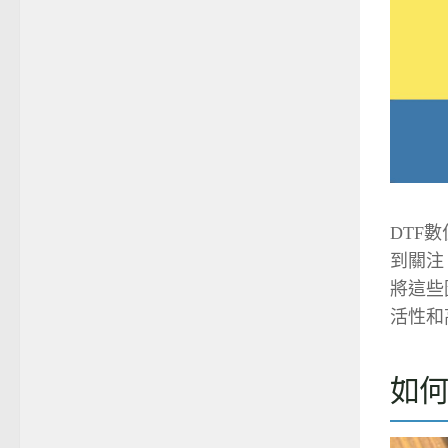
DTF
到關注
將這些
活性和
如