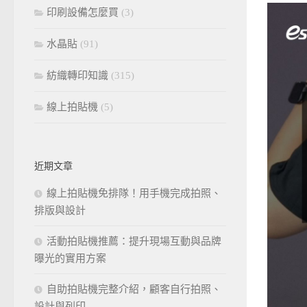
印刷設備怎麼買
(3)
水晶貼
(91)
紡織轉印知識
(315)
線上拍貼機
(5)
近期文章
線上拍貼機免排隊！用手機完成拍照、
排版與設計
活動拍貼機推薦：提升現場互動與品牌
曝光的實用方案
自助拍貼機完整介紹，顧客自行拍照、
設計與列印