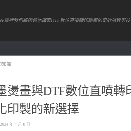
！在這裡我們將帶領你探索DTF數位直噴轉印膠膜的奇妙旅程與技
印知識
墨燙畫與DTF數位直噴轉
化印製的新選擇
2024 年 4 月 8 日