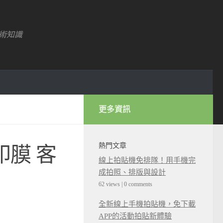
術知識
更多資訊
熱門文章
印膜 客
線上拍貼機免排隊！用手機完
成拍照、排版與設計
62 views
|
0 comments
全新線上手機拍貼機，免下載
APP的活動拍貼新體驗