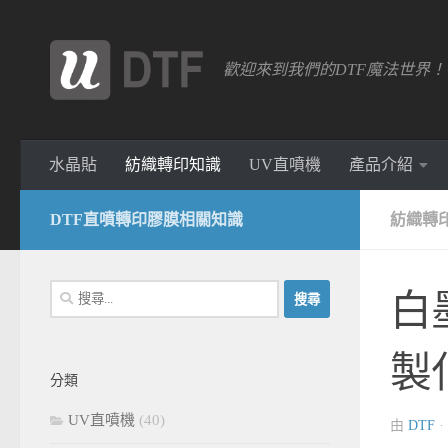
跳轉至內容
歡迎來到我們的DTF魔法世界
水晶貼
紡織轉印知識
UV直噴機
產品介紹
DTF直噴轉印膠膜相關知識
紡織轉
搜
白
尋
關
製
鍵
分類
字:
UV直噴機
(40)
由
DTF
·