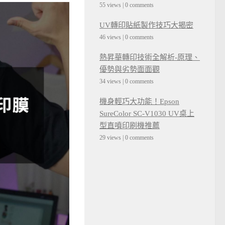
55 views
|
0 comments
UV轉印貼紙製作技巧大揭密
46 views
|
0 comments
熱昇華轉印技術全解析-原理、
優勢與劣勢面面觀
34 views
|
0 comments
機身輕巧大功能！Epson
SureColor SC-V1030 UV桌上
型直噴印刷機推薦
29 views
|
0 comments