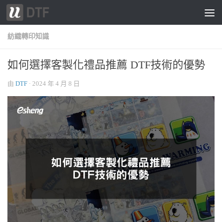
跳轉至內容
紡織轉印知識
如何選擇客製化禮品推薦 DTF技術的優勢
由
DTF
·
2024 年 4 月 8 日