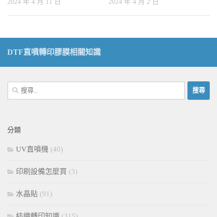
2024 年 4 月 11 日
2024 年 4 月 2 日
DTF直噴轉印膠膜相關知識
搜
尋
關
鍵
分類
字:
UV直噴機
(40)
印刷設備怎麼買
(3)
水晶貼
(91)
紡織轉印知識
(315)