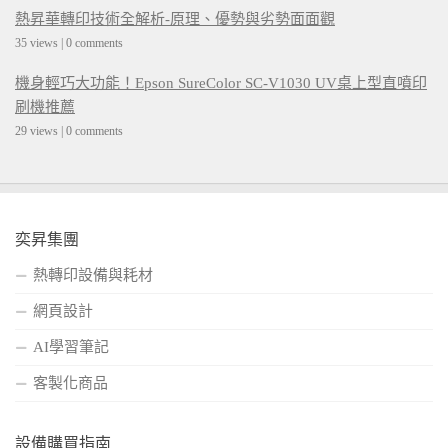
熱昇華轉印技術全解析-原理、優勢與劣勢面面觀
35 views
|
0 comments
機身輕巧大功能！Epson SureColor SC-V1030 UV桌上型直噴印
刷機推薦
29 views
|
0 comments
奕昇集團
熱轉印設備與耗材
網頁設計
AI學習筆記
客製化商品
設備購買指南