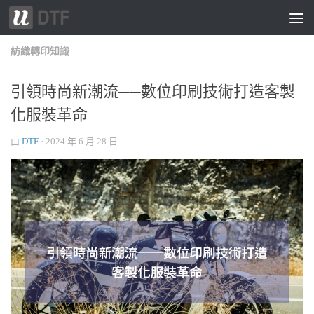
跳轉至內容
紡織轉印知識
引領時尚新潮流──數位印刷技術打造客製
化服裝革命
由
DTF
·
2024 年 6 月 28 日