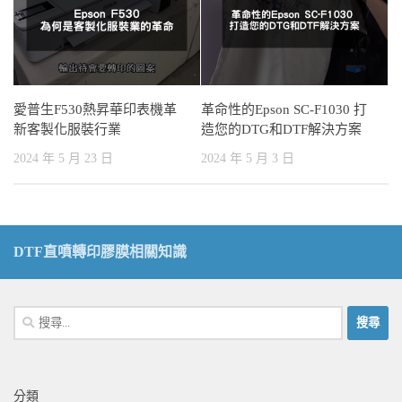
愛普生F530熱昇華印表機革
革命性的Epson SC-F1030 打
新客製化服裝行業
造您的DTG和DTF解決方案
2024 年 5 月 23 日
2024 年 5 月 3 日
DTF直噴轉印膠膜相關知識
搜
尋
關
鍵
分類
字: