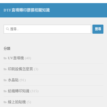
DTF直噴轉印膠膜相關知識
搜
尋
關
鍵
分類
字:
UV直噴機
(40)
印刷設備怎麼買
(3)
水晶貼
(91)
紡織轉印知識
(315)
線上拍貼機
(5)