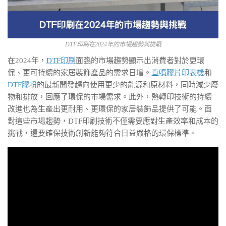
DTF印刷在2024年的市場趨勢與挑戰
在2024年，
DTF印刷
面臨的市場趨勢顯示出消費者對於更環
保、更可持續的家居裝飾產品的需求日增。
直噴膠片印表機
和
DTF膠粉
的最新開發趨向使用更少的能源和原材料，同時減少廢
物和排放，回應了環保的市場需求。此外，熱轉印技術的持續
改進也為生產出更耐用、更環保的家居裝飾品提供了可能。面
對這些市場趨勢，DTF印刷技術不僅需要應對生產效率和成本的
挑戰，還要確保技術創新能夠符合日益嚴格的環保標準。