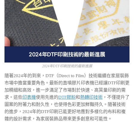
2024年DTF印刷技術的最新進展
隨著2024年的到來，DTF（Direct to Film）技術繼續在家居裝飾
市場中擔當重要角色。最新的直噴膠片印表機已經讓DTF印刷更
加精細和高效，進一步滿足了市場對於快速、高質量印刷的需
求。這些
印表機
使用先進的
DTF膠粉
和
熱轉印技術
，不僅提升了
圖案的附著力和耐久性，也使得色彩更加鮮豔持久。隨著技術
的進步，2024年的DTF印刷已能更好地應對多樣化的布料和複
雜的設計需求，為家居裝飾品帶來更多創意和可能性。