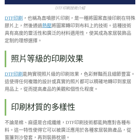
DTF印刷技術介紹
DTF印刷
，也稱為直噴膠片印刷，是一種將圖案直接印刷在特殊
膠片上，然後通過
熱壓
將圖案轉印到布料上的技術。這種技術
具有高度的靈活性和廣泛的材料適用性，使其成為家居裝飾品
定制的理想選擇。
照片等級的印刷效果
DTF印刷
能夠實現照片級的印刷效果，色彩鮮豔而且細節豐富。
這使得任何複雜的設計或真實的照片都可以精確地轉印到家居
用品上，從而提高產品的美觀和個性化程度。
印刷材質的多樣性
不論是棉、麻還是合成纖維，DTF印刷技術都能夠應對各種布
料。這一特性使得它可以被廣泛應用於各種家居裝飾產品，從
窗簾到沙發套，再到裝飾枕頭。