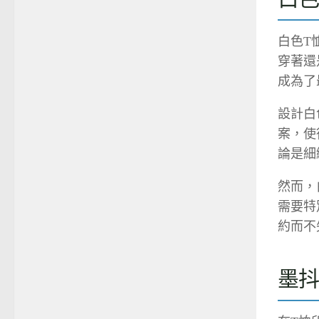
白色T
穿著還
成為了
設計白
案，使
論是細
然而，
需要特
約而不
墨