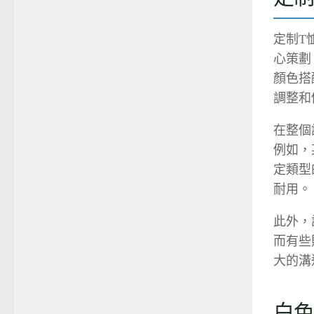
定制T
心策劃
顏色搭
調整和
在整個
例如，
定類型
耐用。
此外，
而有些
大的溝
白色