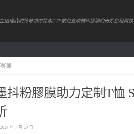
！在這裡我們將帶領你探索DTF數位直噴轉印膠膜的奇妙旅程與技
印知識
墨抖粉膠膜助力定制T恤 S
析
2024 年 7 月 29 日