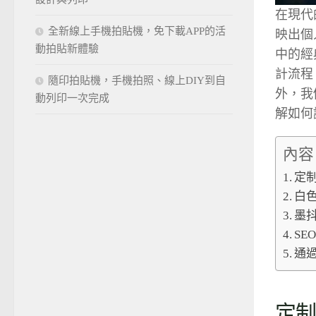
在現代
全新線上手機拍貼機，免下載APP的活
映出個
動拍貼新體驗
中的經
計流程
隨印拍貼機，手機拍照、線上DIY到自
外，我
動列印一次完成
解如何
內容
定
白
墨
S
通
定制