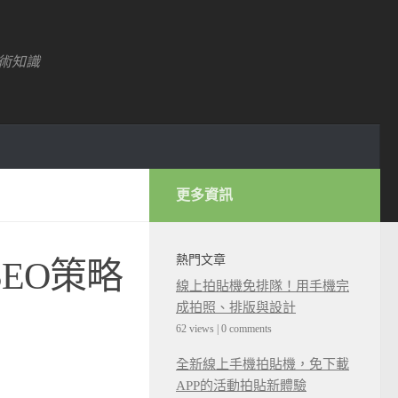
術知識
更多資訊
熱門文章
EO策略
線上拍貼機免排隊！用手機完
成拍照、排版與設計
62 views
|
0 comments
全新線上手機拍貼機，免下載
APP的活動拍貼新體驗