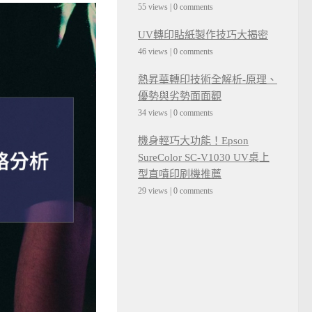
55 views
|
0 comments
UV轉印貼紙製作技巧大揭密
46 views
|
0 comments
熱昇華轉印技術全解析-原理、
優勢與劣勢面面觀
34 views
|
0 comments
機身輕巧大功能！Epson
SureColor SC-V1030 UV桌上
型直噴印刷機推薦
29 views
|
0 comments