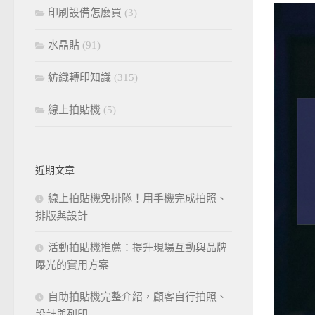
印刷設備怎麼買
(3)
水晶貼
(91)
紡織轉印知識
(315)
線上拍貼機
(5)
近期文章
線上拍貼機免排隊！用手機完成拍照、
排版與設計
活動拍貼機推薦：提升現場互動與品牌
曝光的實用方案
自助拍貼機完整介紹，顧客自行拍照、
設計與列印