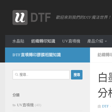
跳轉至內容
歡迎來到我們的DTF魔法世界
水晶貼
紡織轉印知識
UV直噴機
產品介紹
DTF直噴轉印膠膜相關知識
紡織轉
搜
白
尋
關
分
鍵
分類
字:
UV直噴機
(40)
由
DTF
·