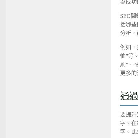
為成功
SEO
括哪些
分析，
例如，
恤”等
刷”、
更多的
通過
要提升
字。在
字。此