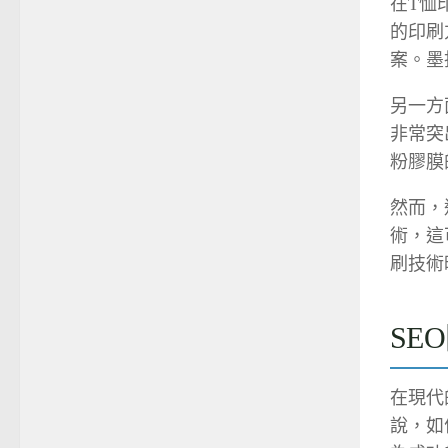
在T恤
的印刷
案。墨
另一方
非常突
粉膠膜
然而，
術，這
刷技術
SE
在現代
說，如