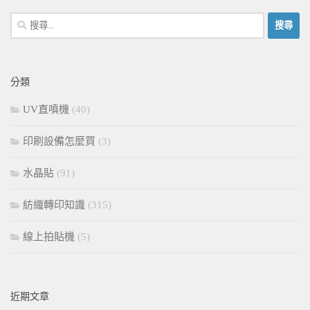
搜
尋
關
鍵
分類
字:
UV直噴機
(40)
印刷設備怎麼買
(3)
水晶貼
(91)
紡織轉印知識
(315)
線上拍貼機
(5)
近期文章