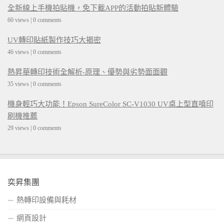
全新線上手機拍貼機，免下載APP的活動拍貼新體驗
60 views
|
0 comments
UV轉印貼紙製作技巧大揭密
46 views
|
0 comments
熱昇華轉印技術全解析-原理、優勢與劣勢面面觀
35 views
|
0 comments
機身輕巧大功能！Epson SureColor SC-V1030 UV桌上型直噴印
刷機推薦
29 views
|
0 comments
奕昇集團
熱轉印設備與耗材
網頁設計