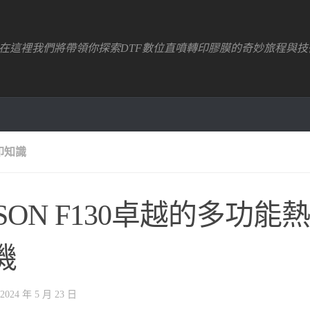
！在這裡我們將帶領你探索DTF數位直噴轉印膠膜的奇妙旅程與技
印知識
PSON F130卓越的多功能
機
2024 年 5 月 23 日