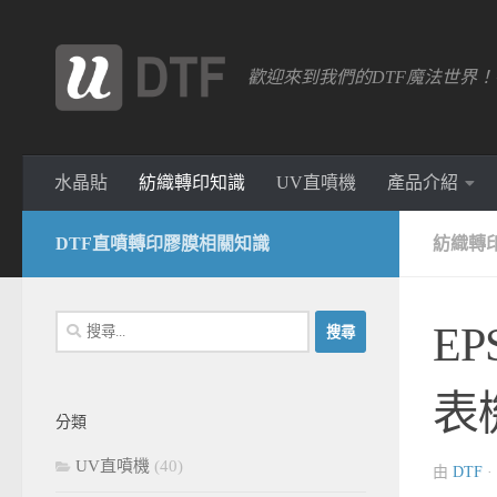
跳轉至內容
歡迎來到我們的DTF魔法世界
水晶貼
紡織轉印知識
UV直噴機
產品介紹
DTF直噴轉印膠膜相關知識
紡織轉
搜
E
尋
關
表
鍵
分類
字:
UV直噴機
(40)
由
DTF
·