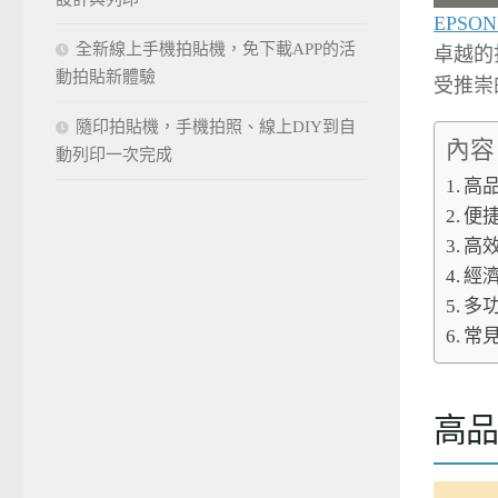
EPSON
全新線上手機拍貼機，免下載APP的活
卓越的
動拍貼新體驗
受推崇
隨印拍貼機，手機拍照、線上DIY到自
內容
動列印一次完成
高
便
高
經
多
常
高