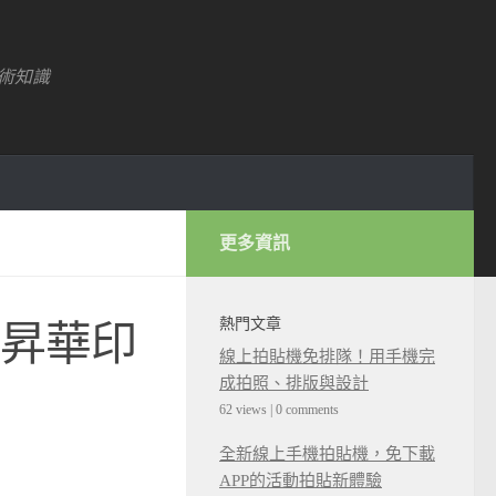
術知識
更多資訊
熱門文章
熱昇華印
線上拍貼機免排隊！用手機完
成拍照、排版與設計
62 views
|
0 comments
全新線上手機拍貼機，免下載
APP的活動拍貼新體驗