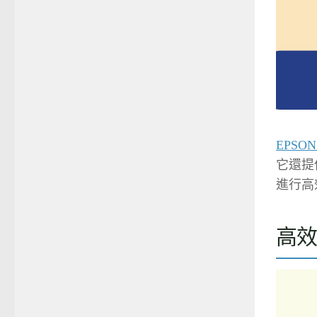
EPSON
它還提
進行高
高