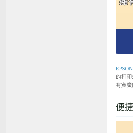
EPSON
的打印效
有寬廣
便