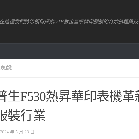
！在這裡我們將帶領你探索DTF數位直噴轉印膠膜的奇妙旅程與技
印知識
普生F530熱昇華印表機
服裝行業
2024 年 5 月 23 日