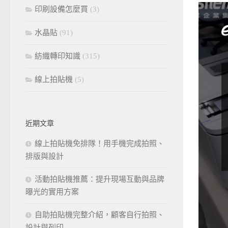
印刷設備怎麼買
(3)
水晶貼
(91)
紡織轉印知識
(315)
線上拍貼機
(5)
近期文章
線上拍貼機免排隊！用手機完成拍照、
排版與設計
活動拍貼機推薦：提升現場互動與品牌
曝光的實用方案
自助拍貼機完整介紹，顧客自行拍照、
設計與列印