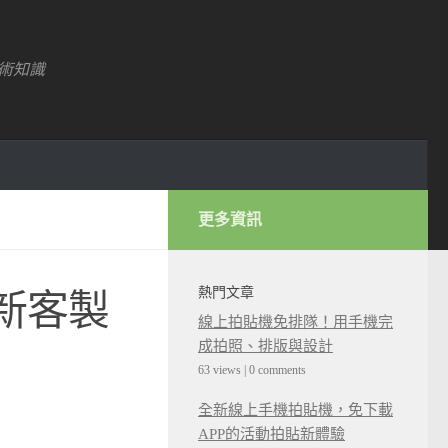
術知識
更多資訊
熱門文章
革新客製
線上拍貼機免排隊！用手機完
成拍照、排版與設計
63 views
|
0 comments
全新線上手機拍貼機，免下載
APP的活動拍貼新體驗