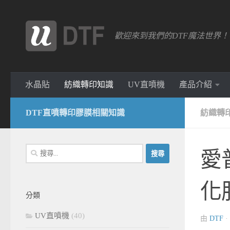
跳轉至內容
歡迎來到我們的DTF魔法世界
水晶貼
紡織轉印知識
UV直噴機
產品介紹
DTF直噴轉印膠膜相關知識
紡織轉
搜
愛
尋
關
化
鍵
分類
字:
UV直噴機
(40)
由
DTF
·