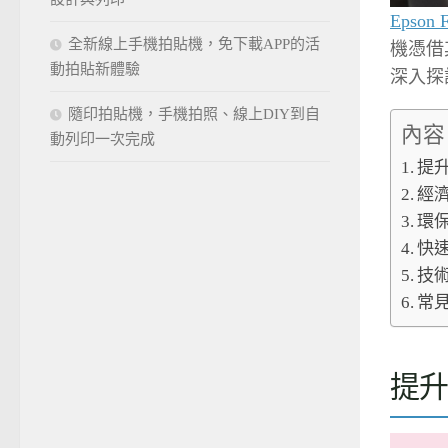
Epso
全新線上手機拍貼機，免下載APP的活
機憑借
動拍貼新體驗
深入探
隨印拍貼機，手機拍照、線上DIY到自
內容
動列印一次完成
提
經
環
快
技
常
提