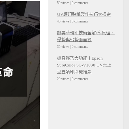
59 views
|
0 comments
UV轉印貼紙製作技巧大揭密
46 views
|
0 comments
熱昇華轉印技術全解析-原理、
優勢與劣勢面面觀
35 views
|
0 comments
機身輕巧大功能！Epson
SureColor SC-V1030 UV桌上
型直噴印刷機推薦
29 views
|
0 comments