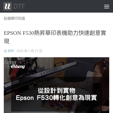
跳轉至內容
紡織轉印知識
EPSON F530熱昇華印表機助力快速創意實
現
由
DTF
·
2024 年 5 月 23 日