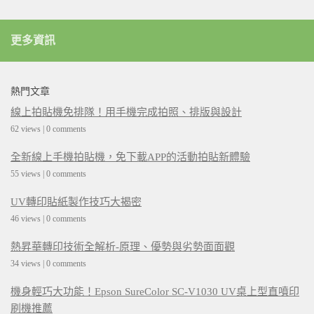
更多資訊
熱門文章
線上拍貼機免排隊！用手機完成拍照、排版與設計
62 views
|
0 comments
全新線上手機拍貼機，免下載APP的活動拍貼新體驗
55 views
|
0 comments
UV轉印貼紙製作技巧大揭密
46 views
|
0 comments
熱昇華轉印技術全解析-原理、優勢與劣勢面面觀
34 views
|
0 comments
機身輕巧大功能！Epson SureColor SC-V1030 UV桌上型直噴印
刷機推薦