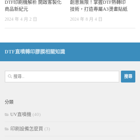
DTF印刷機解析 開啟客製化
創意無限！掌握DTF熱轉印
商品新紀元
技術，打造專屬A3燙畫貼紙
2024 年 4 月 2 日
2024 年 8 月 4 日
DTF直噴轉印膠膜相關知識
搜
尋
關
鍵
分類
字:
UV直噴機
(40)
印刷設備怎麼買
(3)