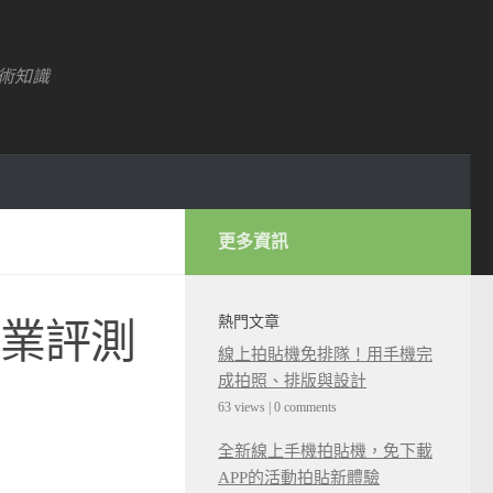
術知識
更多資訊
熱門文章
專業評測
線上拍貼機免排隊！用手機完
成拍照、排版與設計
63 views
|
0 comments
全新線上手機拍貼機，免下載
APP的活動拍貼新體驗