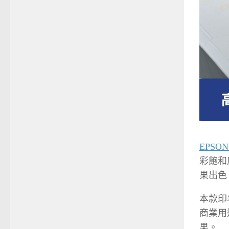
EPSO
彩飽和
果出色
本款印
商業用
果。