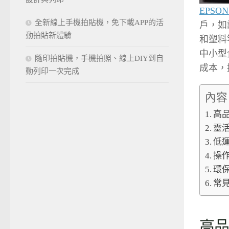
EPSO
全新線上手機拍貼機，免下載APP的活
戶，如
動拍貼新體驗
和塑料
中小型
隨印拍貼機，手機拍照、線上DIY到自
成本，
動列印一次完成
內容
高品
靈活
低運
操作
環保
常
高品