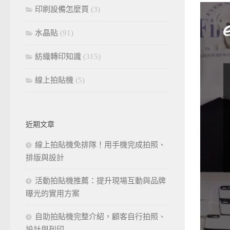
印刷設備怎麼買
(3)
水晶貼
(91)
紡織轉印知識
(315)
線上拍貼機
(5)
近期文章
線上拍貼機免排隊！用手機完成拍照、
排版與設計
活動拍貼機推薦：提升現場互動與品牌
曝光的實用方案
自助拍貼機完整介紹，顧客自行拍照、
設計與列印