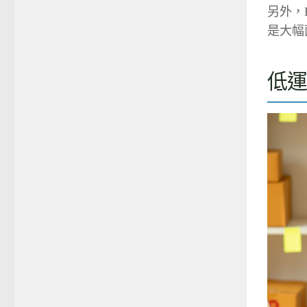
另外，
是大幅
低運