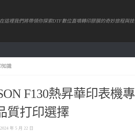
！在這裡我們將帶領你探索DTF數位直噴轉印膠膜的奇妙旅程與技
印知識
PSON F130熱昇華印表機
品質打印選擇
2024 年 5 月 22 日