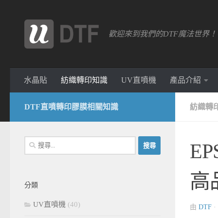
跳轉至內容
歡迎來到我們的DTF魔法世界
水晶貼
紡織轉印知識
UV直噴機
產品介紹
DTF直噴轉印膠膜相關知識
紡織轉
搜
E
尋
關
高
鍵
分類
字:
UV直噴機
(40)
由
DTF
·