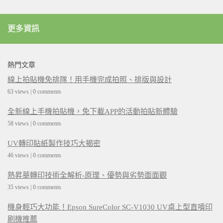
更多資訊
熱門文章
線上拍貼機免排隊！用手機完成拍照、排版與設計
63 views
|
0 comments
全新線上手機拍貼機，免下載APP的活動拍貼新體驗
58 views
|
0 comments
UV轉印貼紙製作技巧大揭密
46 views
|
0 comments
熱昇華轉印技術全解析-原理、優勢與劣勢面面觀
35 views
|
0 comments
機身輕巧大功能！Epson SureColor SC-V1030 UV桌上型直噴印
刷機推薦