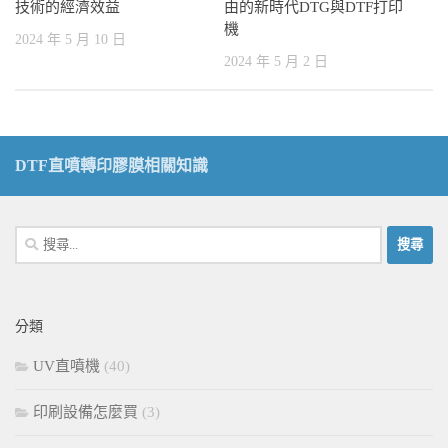
技術的經濟效益
由的新時代DTG與DTF打印
機
2024 年 5 月 10 日
2024 年 5 月 2 日
DTF直噴轉印膠膜相關知識
搜
尋
關
鍵
分類
字:
UV直噴機
(40)
印刷設備怎麼買
(3)