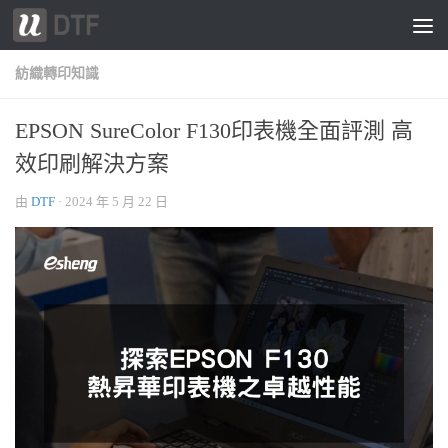
跳轉至內容
紡織轉印知識
EPSON SureColor F130印表機全面評測 高
效印刷解決方案
由
DTF
·
2024 年 5 月 22 日