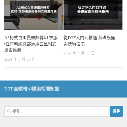
A3柯式白墨燙畫熱轉印 衣服
從DTF入門到精通 基礎設備
t恤布料紡織都適用白墨柯式
與技術指南
燙畫推薦
2024 年 4 月 17 日
2024 年 3 月 29 日
DTF直噴轉印膠膜相關知識
搜
尋
關