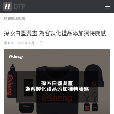
跳轉至內容
紡織轉印知識
探索白墨燙畫 為客製化禮品添加獨特觸感
由
DTF
·
2024 年 4 月 11 日