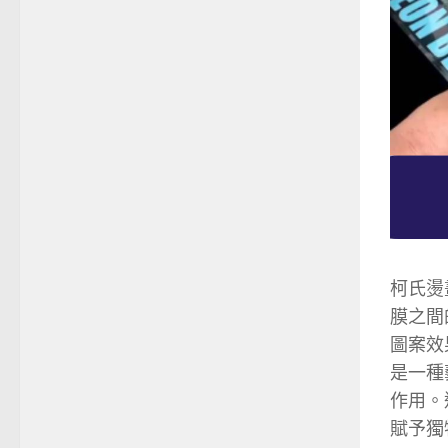
柯氏燙
膜之間
圖案效
是一種
作用。
賦予獨