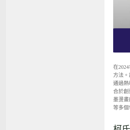
在20
方法。
通過熱
合於創
墨燙畫
等多個
柯