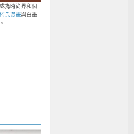
成為時尚界和個
柯氏燙畫
與白墨
。