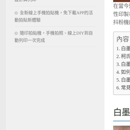
在當今
全新線上手機拍貼機，免下載APP的活
性印製
動拍貼新體驗
抖粉機
隨印拍貼機，手機拍照、線上DIY到自
內容
動列印一次完成
白
柯
白
如
白
常
白