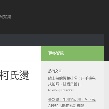
術知識
更多資訊
熱門文章
解柯氏燙
線上拍貼機免排隊！用手機完
成拍照、排版與設計
63 views
|
0 comments
全新線上手機拍貼機，免下載
APP的活動拍貼新體驗