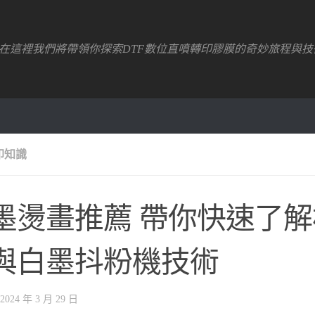
！在這裡我們將帶領你探索DTF數位直噴轉印膠膜的奇妙旅程與技
印知識
墨燙畫推薦 帶你快速了
與白墨抖粉機技術
2024 年 3 月 29 日