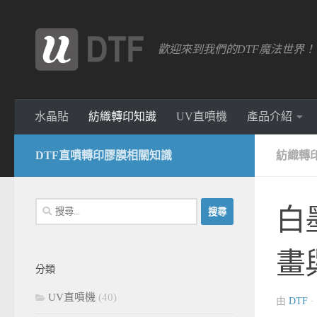
跳轉至內容
歡迎來到我們的DTF魔法世界
水晶貼
紡織轉印知識
UV直噴機
產品介紹
DTF直噴轉印膠膜相關知識
紡織轉
搜
白
尋
關
畫
鍵
分類
字:
UV直噴機
(40)
由
DTF
·