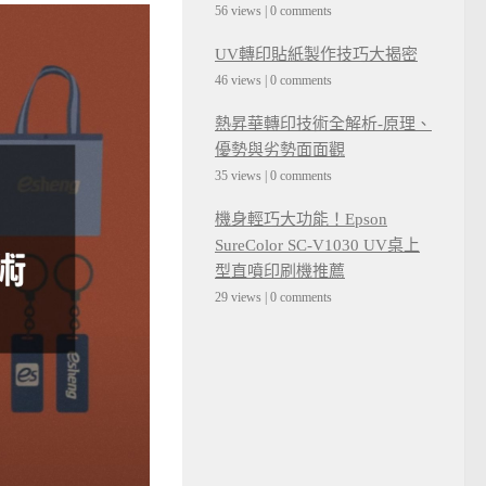
56 views
|
0 comments
UV轉印貼紙製作技巧大揭密
46 views
|
0 comments
熱昇華轉印技術全解析-原理、
優勢與劣勢面面觀
35 views
|
0 comments
機身輕巧大功能！Epson
SureColor SC-V1030 UV桌上
型直噴印刷機推薦
29 views
|
0 comments