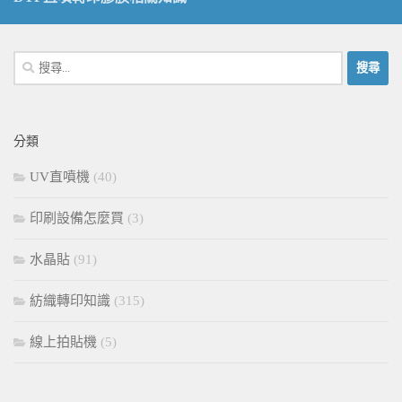
搜
尋
關
鍵
分類
字:
UV直噴機
(40)
印刷設備怎麼買
(3)
水晶貼
(91)
紡織轉印知識
(315)
線上拍貼機
(5)