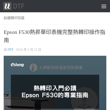
跳轉至內容
紡織轉印知識
Epson F530熱昇華印表機完整熱轉印操作指
南
由
DTF
·
2024 年 5 月 23 日