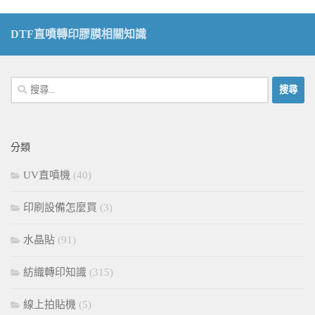
DTF直噴轉印膠膜相關知識
搜
尋
關
鍵
分類
字:
UV直噴機
(40)
印刷設備怎麼買
(3)
水晶貼
(91)
紡織轉印知識
(315)
線上拍貼機
(5)