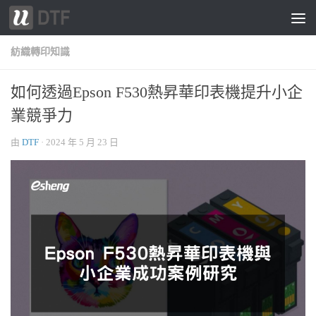
跳轉至內容
紡織轉印知識
如何透過Epson F530熱昇華印表機提升小企
業競爭力
由
DTF
·
2024 年 5 月 23 日