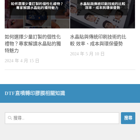
如何選擇少量訂製的個性化
水晶貼與傳統印刷技術的比
禮物？專家解讀水晶貼的獨
較 效率、成本與環保優勢
特魅力
2024 年 5 月 10 日
2024 年 4 月 15 日
DTF直噴轉印膠膜相關知識
搜
尋
關
鍵