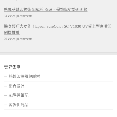
熱昇華轉印技術全解析-原理、優勢與劣勢面面觀
34 views
|
0 comments
機身輕巧大功能！Epson SureColor SC-V1030 UV桌上型直噴印
刷機推薦
29 views
|
0 comments
奕昇集團
熱轉印設備與耗材
網頁設計
AI學習筆記
客製化商品