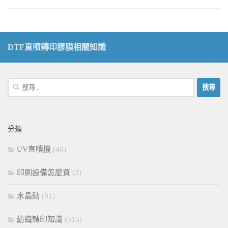
DTF直噴轉印膠膜相關知識
搜
尋
關
鍵
分類
字:
UV直噴機
(40)
印刷設備怎麼買
(3)
水晶貼
(91)
紡織轉印知識
(315)