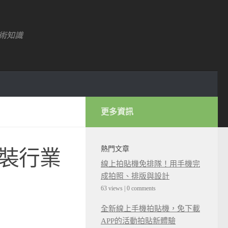
術知識
更多資訊
熱門文章
服裝行業
線上拍貼機免排隊！用手機完
成拍照、排版與設計
63 views
|
0 comments
全新線上手機拍貼機，免下載
APP的活動拍貼新體驗