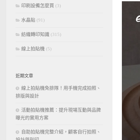
印刷設備怎麼買
(3)
水晶貼
(91)
紡織轉印知識
(315)
線上拍貼機
(5)
近期文章
線上拍貼機免排隊！用手機完成拍照、
排版與設計
活動拍貼機推薦：提升現場互動與品牌
曝光的實用方案
自助拍貼機完整介紹，顧客自行拍照、
設計與列印