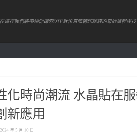
！在這裡我們將帶領你探索DTF數位直噴轉印膠膜的奇妙旅程與技
性化時尚潮流 水晶貼在
創新應用
2024 年 5 月 10 日