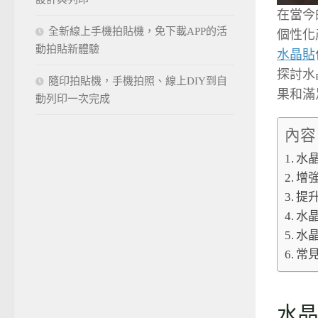
在當今
全新線上手機拍貼機，免下載APP的活
個性化
動拍貼新體驗
水晶貼
探討水
隨印拍貼機，手機拍照、線上DIY到自
果和滿
動列印一次完成
內容
水
增
提
水
水
常
水