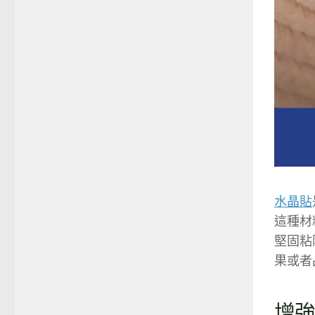
水晶貼
這種材
堅固粘
果或者
增