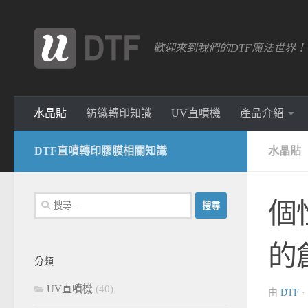
跳轉至內容
歡迎來到我們的DTF魔法世界
水晶貼
紡織轉印知識
UV直噴機
產品介紹
DTF直噴轉印膠膜相關知識
水晶貼
搜
個
尋
關
的
鍵
分類
字:
UV直噴機
(40)
由
DTF
·