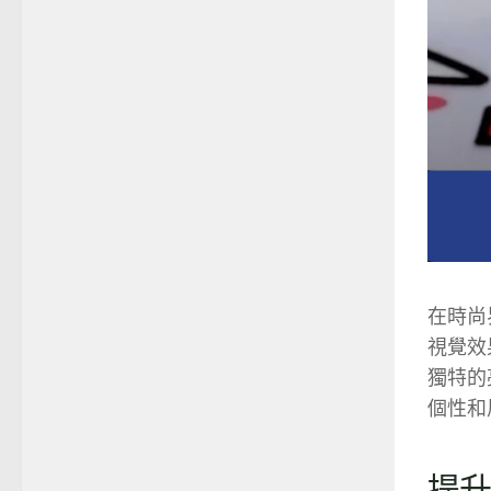
在時尚
視覺效
獨特的
個性和
提