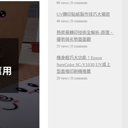
60 views
|
0 comments
UV轉印貼紙製作技巧大揭密
46 views
|
0 comments
熱昇華轉印技術全解析-原理、
優勢與劣勢面面觀
35 views
|
0 comments
機身輕巧大功能！Epson
SureColor SC-V1030 UV桌上
型直噴印刷機推薦
29 views
|
0 comments