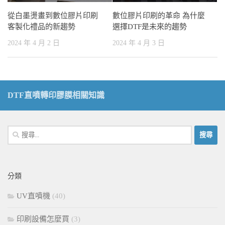
從白墨燙畫到數位膠片印刷
數位膠片印刷的革命 為什麼
客製化禮品的新趨勢
選擇DTF是未來的趨勢
2024 年 4 月 2 日
2024 年 4 月 3 日
DTF直噴轉印膠膜相關知識
搜
尋
關
鍵
分類
字:
UV直噴機
(40)
印刷設備怎麼買
(3)