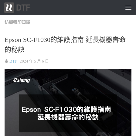
跳轉至內容
紡織轉印知識
Epson SC-F1030的維護指南 延長機器壽命
的秘訣
由
DTF
·
2024 年 5 月 6 日