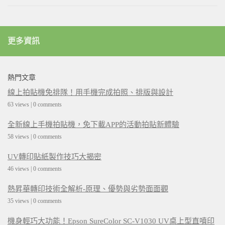
更多資訊
熱門文章
線上拍貼機免排隊！用手機完成拍照、排版與設計
63 views
|
0 comments
全新線上手機拍貼機，免下載APP的活動拍貼新體驗
58 views
|
0 comments
UV轉印貼紙製作技巧大揭密
46 views
|
0 comments
熱昇華轉印技術全解析-原理、優勢與劣勢面面觀
35 views
|
0 comments
機身輕巧大功能！Epson SureColor SC-V1030 UV桌上型直噴印