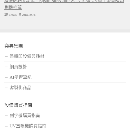
機身輕巧大功能！Epson SureColor SC-V1030 UV桌上型直噴印
刷機推薦
29 views
|
0 comments
奕昇集團
熱轉印設備與耗材
網頁設計
AI學習筆記
客製化商品
設備購買指南
割字機購買指南
UV直噴機購買指南