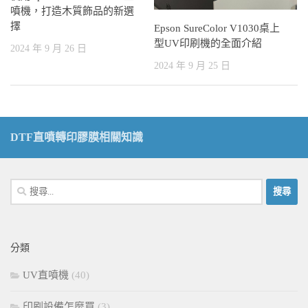
噴機，打造木質飾品的新選
擇
Epson SureColor V1030桌上
型UV印刷機的全面介紹
2024 年 9 月 26 日
2024 年 9 月 25 日
DTF直噴轉印膠膜相關知識
搜
尋
關
鍵
分類
字:
UV直噴機
(40)
印刷設備怎麼買
(3)