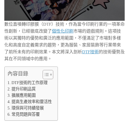
數位直噴轉印膠膜（DTF）技術，作為當今印刷行業的一項革命
性創新，已經徹底改變了
個性化印刷
市場的遊戲規則。這項技
術以其獨特的優勢和廣泛的應用範圍，不僅滿足了市場對多樣
化和高度自定義需求的趨勢，更為服裝、家居裝飾等行業帶來
了前所未有的印刷效果。本文將深入剖析
DTF技術
的技術優勢及
其在不同領域中的應用。
內容目錄
DTF技術的工作原理
提升印刷品質
擴展應用範圍
提高生產效率和靈活性
環保與可持續發展
常見問題與答覆