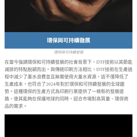
環保與可持續發展
在當今強調環保和可持續發展的社會背景下，DTF技術以其節能
減排的特點脫穎而出。與傳統印刷方法相比，DTF技術在生產過
程中減少了墨水浪費並且無需使用大量水資源，這不僅降低了
生產成本，也符合了2024年對於環保和可持續發展的全球趨
勢。這種環保的生產方式為印刷行業提供了一條新的發展道
路，使其能夠在保護地球的同時，迎合市場對高質量、環保商
品的需求。