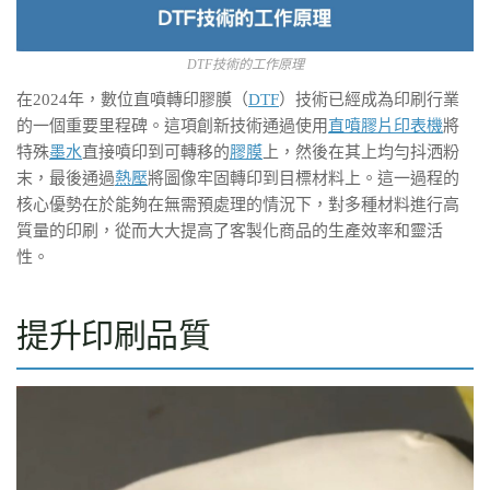
DTF技術的工作原理
在2024年，數位直噴轉印膠膜（
DTF
）技術已經成為印刷行業
的一個重要里程碑。這項創新技術通過使用
直噴膠片印表機
將
特殊
墨水
直接噴印到可轉移的
膠膜
上，然後在其上均勻抖洒粉
末，最後通過
熱壓
將圖像牢固轉印到目標材料上。這一過程的
核心優勢在於能夠在無需預處理的情況下，對多種材料進行高
質量的印刷，從而大大提高了客製化商品的生產效率和靈活
性。
提升印刷品質