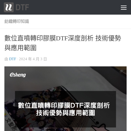
跳轉至內容
紡織轉印知識
數位直噴轉印膠膜DTF深度剖析 技術優勢
與應用範圍
由
DTF
·
2024 年 4 月 3 日