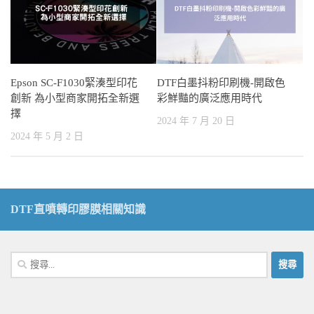
Epson SC-F1030緊湊型印花
DTF白墨抖粉印刷機-開啟色
創新 為小型商家開拓全新選
彩鮮豔的廣泛應用時代
擇
2024 年 7 月 20 日
2024 年 5 月 2 日
DTF直噴轉印膠膜相關知識
搜
尋
關
鍵