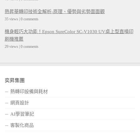
熱昇華轉印技術全解析-原理、優勢與劣勢面面觀
35 views
|
0 comments
機身輕巧大功能！Epson SureColor SC-V1030 UV桌上型直噴印
刷機推薦
29 views
|
0 comments
奕昇集團
熱轉印設備與耗材
網頁設計
AI學習筆記
客製化商品