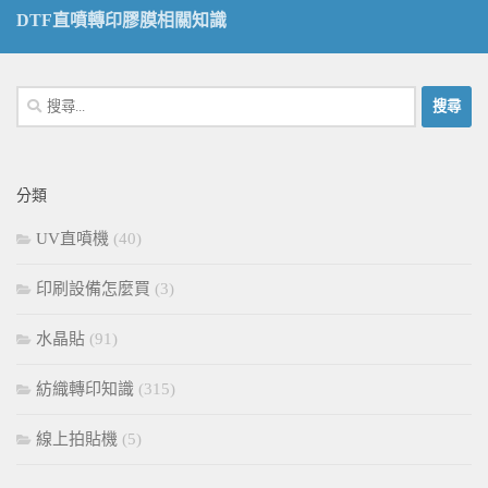
DTF直噴轉印膠膜相關知識
搜
尋
關
鍵
分類
字:
UV直噴機
(40)
印刷設備怎麼買
(3)
水晶貼
(91)
紡織轉印知識
(315)
線上拍貼機
(5)