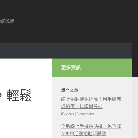
術知識
更多資訊
熱門文章
南，輕鬆
線上拍貼機免排隊！用手機完
成拍照、排版與設計
63 views
|
0 comments
全新線上手機拍貼機，免下載
APP的活動拍貼新體驗