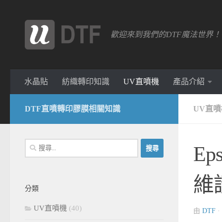
跳轉至內容
歡迎來到我們的DTF魔法世界
水晶貼
紡織轉印知識
UV直噴機
產品介紹
DTF直噴轉印膠膜相關知識
UV直噴
搜
Ep
尋
關
維
鍵
分類
字:
UV直噴機
(40)
由
DTF
·