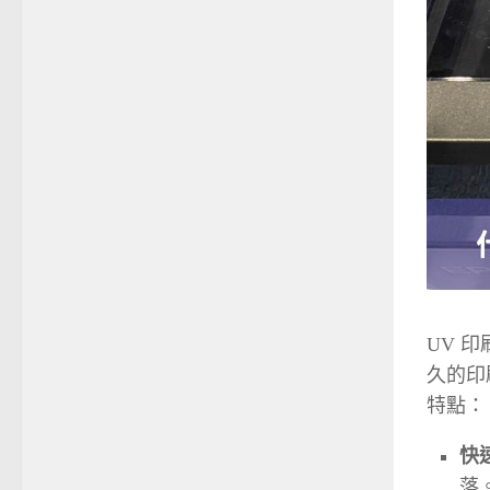
UV 
久的印
特點：
快
落