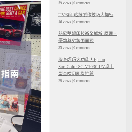
59 views
|
0 comments
UV轉印貼紙製作技巧大揭密
46 views
|
0 comments
熱昇華轉印技術全解析-原理、
優勢與劣勢面面觀
35 views
|
0 comments
機身輕巧大功能！Epson
SureColor SC-V1030 UV桌上
型直噴印刷機推薦
29 views
|
0 comments