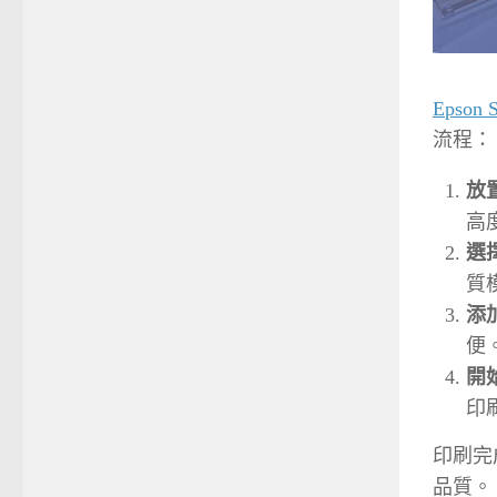
Epson 
流程：
放
高
選
質
添
便
開
印
印刷完
品質。