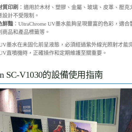
材質印刷
：適用於木材、塑膠、金屬、玻璃、皮革、壓克
意設計不受限制。
色鮮豔
：UltraChrome UV墨水能夠呈現豐富的色彩，
創商品和產品標籤等。
UV墨水在未固化前呈液態，必須經過紫外線光照射才能
UV直噴機時，正確操作和定期維護至關重要。
son SC-V1030的設備使用指南