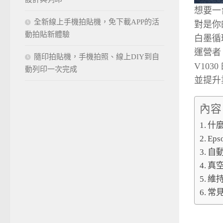
想要一
全新線上手機拍貼機，免下載APP的活
對是你
動拍貼新體驗
白墨循
運營者
隨印拍貼機，手機拍照、線上DIY到自
V10
動列印一次完成
並提升
內容
什麼
Ep
自
真
維
常