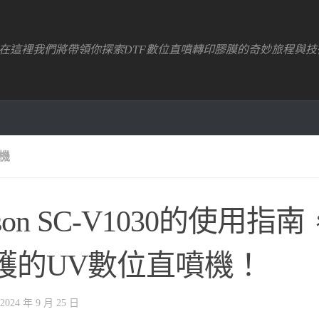
！在這裡我們將帶領你探索DTF數位直噴轉印膠膜的奇妙旅程與技
機
son SC-V1030的使用指
護的UV數位直噴機！
2024 年 9 月 25 日