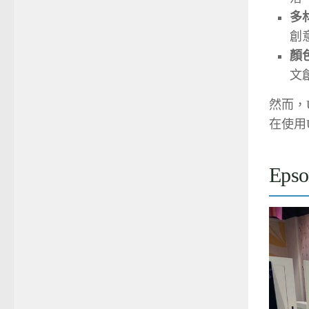
多
創
顏
文
然而，
在使用
Ep