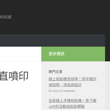
術知識
更多資訊
熱門文章
UV直噴印
線上拍貼機免排隊！用手機完
成拍照、排版與設計
62 views
|
0 comments
全新線上手機拍貼機，免下載
APP的活動拍貼新體驗