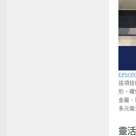
EPSON
這項技
形，確
金屬、
多元需
靈