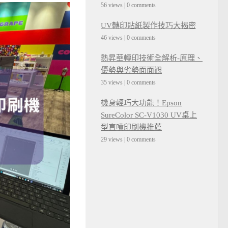
56 views
|
0 comments
UV轉印貼紙製作技巧大揭密
46 views
|
0 comments
熱昇華轉印技術全解析-原理、
優勢與劣勢面面觀
35 views
|
0 comments
機身輕巧大功能！Epson
SureColor SC-V1030 UV桌上
型直噴印刷機推薦
29 views
|
0 comments