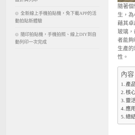
隨著個
全新線上手機拍貼機，免下載APP的活
生，為
動拍貼新體驗
藉其卓
玻璃，
隨印拍貼機，手機拍照、線上DIY到自
者能夠
動列印一次完成
生產的
性。
內容
產
核
靈
應
總