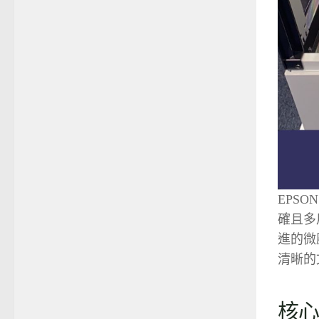
EPSO
確且多
進的微
清晰的
核