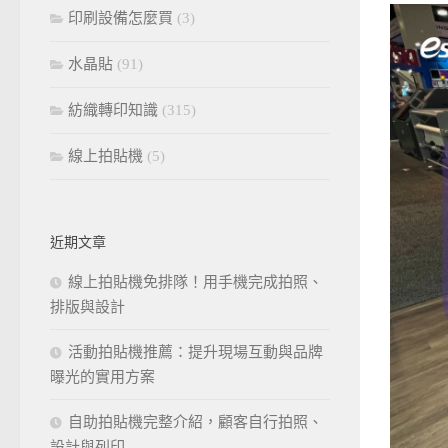
印刷設備怎麼買
(3)
水晶貼
(91)
紡織轉印知識
(315)
線上拍貼機
(5)
近期文章
線上拍貼機免排隊！用手機完成拍照、
排版與設計
活動拍貼機推薦：提升現場互動與品牌
曝光的實用方案
自助拍貼機完整介紹，顧客自行拍照、
設計與列印