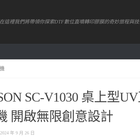
！在這裡我們將帶領你探索DTF數位直噴轉印膠膜的奇妙旅程與技
機
SON SC-V1030 桌上型
機 開啟無限創意設計
2024 年 9 月 26 日