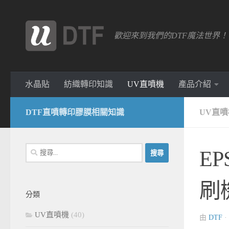
跳轉至內容
歡迎來到我們的DTF魔法世界
水晶貼
紡織轉印知識
UV直噴機
產品介紹
DTF直噴轉印膠膜相關知識
UV直噴
搜
EP
尋
關
刷
鍵
分類
字:
UV直噴機
(40)
由
DTF
·