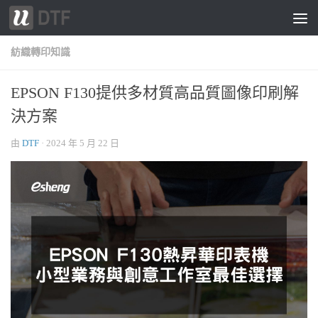
跳轉至內容
紡織轉印知識
EPSON F130提供多材質高品質圖像印刷解
決方案
由
DTF
·
2024 年 5 月 22 日