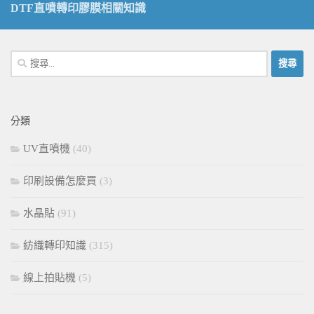
DTF直噴轉印膠膜相關知識
搜
尋
關
鍵
分類
字:
UV直噴機
(40)
印刷設備怎麼買
(3)
水晶貼
(91)
紡織轉印知識
(315)
線上拍貼機
(5)