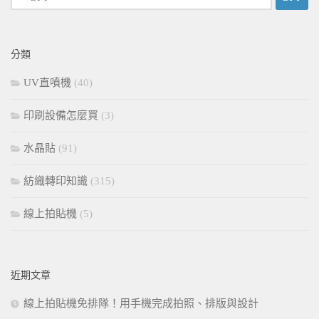
尋
關
鍵
分類
字:
UV直噴機
(40)
印刷設備怎麼買
(3)
水晶貼
(91)
紡織轉印知識
(315)
線上拍貼機
(5)
近期文章
線上拍貼機免排隊！用手機完成拍照、排版與設計