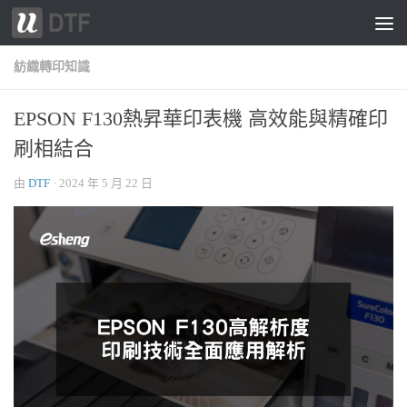
跳轉至內容
紡織轉印知識
EPSON F130熱昇華印表機 高效能與精確印
刷相結合
由
DTF
·
2024 年 5 月 22 日