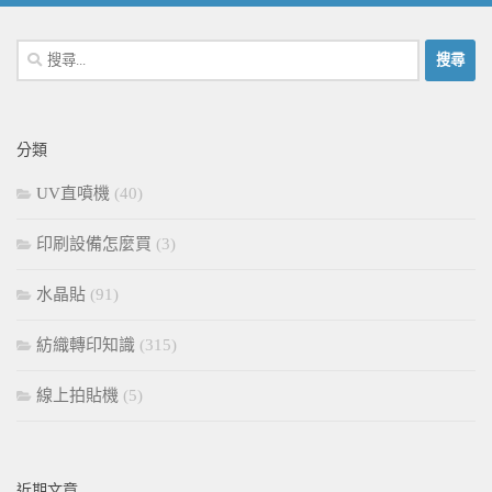
搜
尋
關
鍵
分類
字:
UV直噴機
(40)
印刷設備怎麼買
(3)
水晶貼
(91)
紡織轉印知識
(315)
線上拍貼機
(5)
近期文章