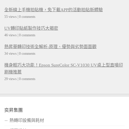
全新線上手機拍貼機，免下載APP的活動拍貼新體驗
55 views
|
0 comments
UV轉印貼紙製作技巧大揭密
46 views
|
0 comments
熱昇華轉印技術全解析-原理、優勢與劣勢面面觀
34 views
|
0 comments
機身輕巧大功能！Epson SureColor SC-V1030 UV桌上型直噴印
刷機推薦
29 views
|
0 comments
奕昇集團
熱轉印設備與耗材