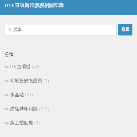
DTF直噴轉印膠膜相關知識
搜
尋
關
鍵
分類
字:
UV直噴機
(40)
印刷設備怎麼買
(3)
水晶貼
(91)
紡織轉印知識
(315)
線上拍貼機
(5)