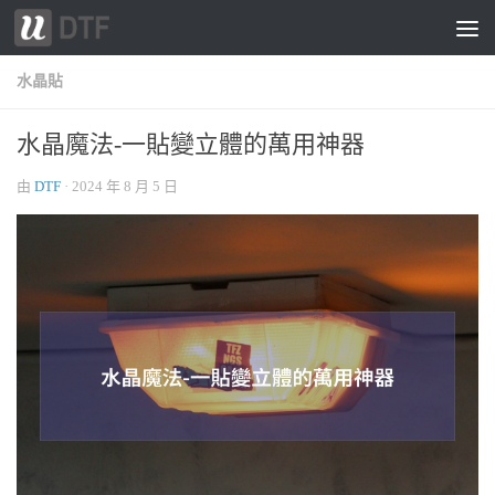
跳轉至內容
水晶貼
水晶魔法-一貼變立體的萬用神器
由
DTF
·
2024 年 8 月 5 日