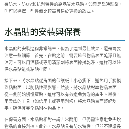
有防水、防UV和抗刮特性的高品質水晶貼。如果是臨時裝飾，
則可以選擇一些性價比較高且易於更換的款式。
水晶貼的安裝與保養
水晶貼的安裝過程非常簡單，但為了達到最佳效果，還是需要
注意一些細節。首先，在貼之前，需要確保物品表面乾淨且無
油污。可以用酒精或專用清潔劑將表面擦拭乾淨，這樣可以確
保水晶貼能夠粘貼牢固。
接下來，將水晶貼從背面的保護紙上小心撕下，避免用手觸摸
到粘貼面，以防粘性受影響。然後，將水晶貼對準物品表面，
從一側開始慢慢壓貼，這樣可以有效避免氣泡的產生。最後，
用柔軟的工具（如信用卡或專用刮板）將水晶貼表面輕輕刮
平，確保其完全粘附在物品上。
在保養方面，水晶貼相對來說非常耐用，但仍需注意避免尖銳
物品的直接刮擦。此外，水晶貼具有防水特性，但並不建議長