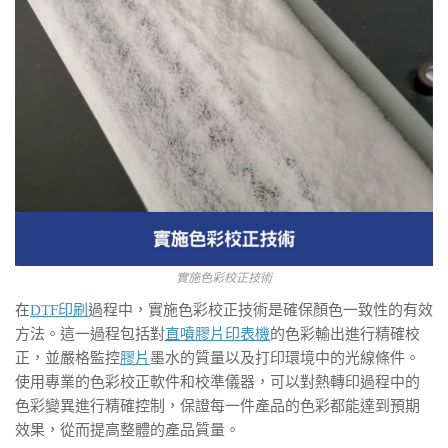
實施色彩校正技術
在
DTF印刷
過程中，實施色彩校正技術是確保顏色一致性的有效
方法。這一過程包括對
直噴膠片印表機
的色彩輸出進行精確校
正，並嚴格監控
膠片
墨水的質量以及打印環境中的光線條件。
使用專業的色彩校正軟件和校準儀器，可以對熱轉印過程中的
色彩變異進行精確控制，保證每一件產品的色彩都能達到預期
效果，從而提高整體的產品質量。