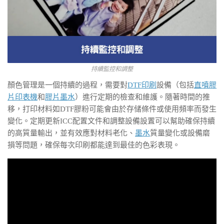
持續監控和調整
顏色管理是一個持續的過程，需要對
DTF印刷
設備（包括
直噴膠
片印表機
和
膠片墨水
）進行定期的檢查和維護。隨著時間的推
移，打印材料如DTF膠粉可能會由於存储條件或使用頻率而發生
變化。定期更新ICC配置文件和調整設備設置可以幫助確保持續
的高質量輸出，並有效應對材料老化、
墨水
質量變化或設備磨
損等問題，確保每次印刷都能達到最佳的色彩表現。