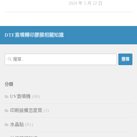
2024 年 5 月 22 日
DTF直噴轉印膠膜相關知識
搜
尋
關
鍵
分類
字:
UV直噴機
(40)
印刷設備怎麼買
(3)
水晶貼
(91)