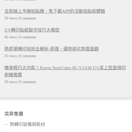
全新線上手機拍貼機，免下載APP的活動拍貼新體驗
59 views
|
0 comments
UV轉印貼紙製作技巧大揭密
46 views
|
0 comments
熱昇華轉印技術全解析-原理、優勢與劣勢面面觀
35 views
|
0 comments
機身輕巧大功能！Epson SureColor SC-V1030 UV桌上型直噴印
刷機推薦
29 views
|
0 comments
奕昇集團
熱轉印設備與耗材