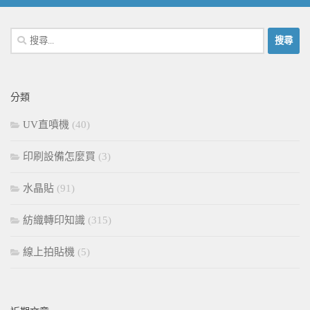
搜
尋
關
鍵
分類
字:
UV直噴機
(40)
印刷設備怎麼買
(3)
水晶貼
(91)
紡織轉印知識
(315)
線上拍貼機
(5)