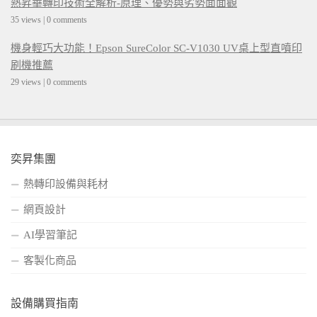
熱昇華轉印技術全解析-原理、優勢與劣勢面面觀
35 views
|
0 comments
機身輕巧大功能！Epson SureColor SC-V1030 UV桌上型直噴印
刷機推薦
29 views
|
0 comments
奕昇集團
熱轉印設備與耗材
網頁設計
AI學習筆記
客製化商品
設備購買指南