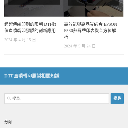
超越傳統印刷的限制 DTF數
高效能與高品質結合 EPSON
位直噴轉印膠膜的創新應用
F530熱昇華印表機全方位解
析
2024 年 4 月 15 日
2024 年 5 月 24 日
DTF直噴轉印膠膜相關知識
搜
尋
關
鍵
分類
字: