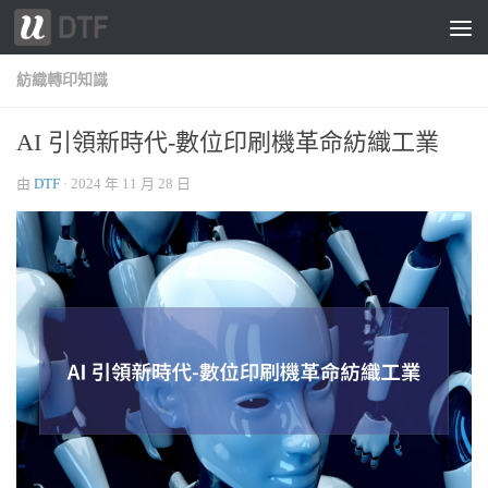
跳轉至內容
紡織轉印知識
AI 引領新時代-數位印刷機革命紡織工業
由
DTF
·
2024 年 11 月 28 日