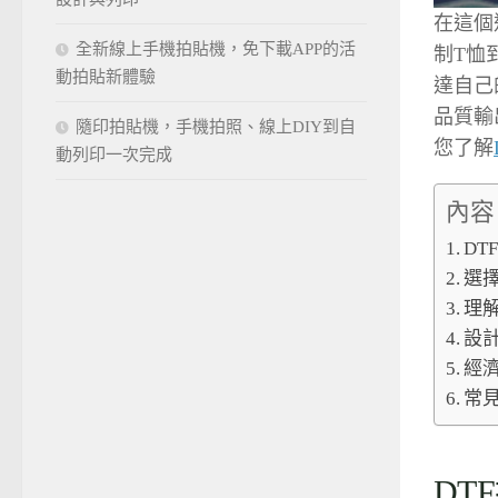
在這個
全新線上手機拍貼機，免下載APP的活
制T恤
動拍貼新體驗
達自己
品質輸
隨印拍貼機，手機拍照、線上DIY到自
您了解
動列印一次完成
內容
DT
選擇
理
設
經
常
DT