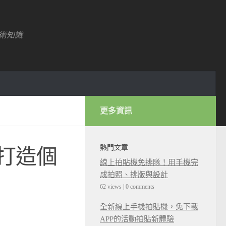
術知識
更多資訊
熱門文章
 打造個
線上拍貼機免排隊！用手機完
成拍照、排版與設計
62 views
|
0 comments
全新線上手機拍貼機，免下載
APP的活動拍貼新體驗