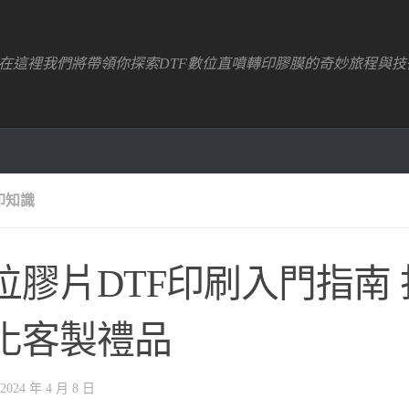
！在這裡我們將帶領你探索DTF數位直噴轉印膠膜的奇妙旅程與技
印知識
位膠片DTF印刷入門指南
化客製禮品
2024 年 4 月 8 日