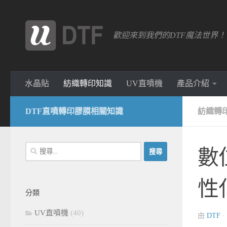
跳轉至內容
歡迎來到我們的DTF魔法世界
水晶貼
紡織轉印知識
UV直噴機
產品介紹
DTF直噴轉印膠膜相關知識
紡織轉
搜
數
尋
關
性
鍵
分類
字:
UV直噴機
(40)
由
DTF
·