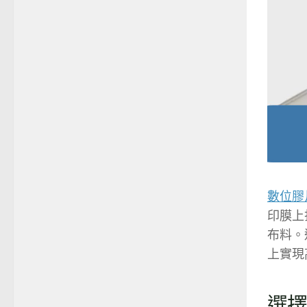
數位膠
印膜上
布料。
上實現
選擇