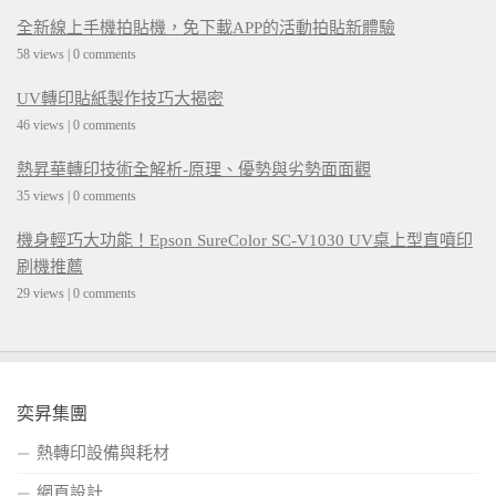
全新線上手機拍貼機，免下載APP的活動拍貼新體驗
58 views
|
0 comments
UV轉印貼紙製作技巧大揭密
46 views
|
0 comments
熱昇華轉印技術全解析-原理、優勢與劣勢面面觀
35 views
|
0 comments
機身輕巧大功能！Epson SureColor SC-V1030 UV桌上型直噴印
刷機推薦
29 views
|
0 comments
奕昇集團
熱轉印設備與耗材
網頁設計