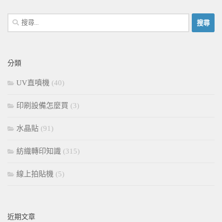
搜
尋
關
鍵
分類
字:
UV直噴機
(40)
印刷設備怎麼買
(3)
水晶貼
(91)
紡織轉印知識
(315)
線上拍貼機
(5)
近期文章