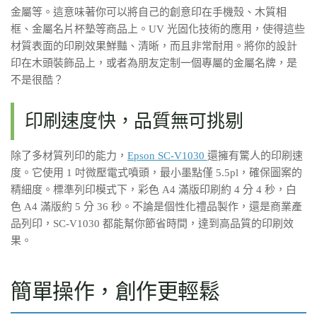
金屬等。這意味著你可以將自己的創意印在手機殼、木質相
框、金屬名片杯墊等商品上。UV 光固化技術的應用，使得這些
材質表面的印刷效果鮮豔、清晰，而且非常耐用。將你的設計
印在木頭裝飾品上，或者為朋友定制一個專屬的金屬名牌，是
不是很酷？
印刷速度快，品質無可挑剔
除了多材質列印的能力，
Epson SC-V1030
還擁有驚人的印刷速
度。它使用 1 吋微壓電式噴頭，最小墨點僅 5.5pl，確保圖案的
精細度。標準列印模式下，彩色 A4 滿版印刷約 4 分 4 秒，白
色 A4 滿版約 5 分 36 秒。不論是個性化禮品製作，還是商業產
品列印，SC-V1030 都能幫你節省時間，達到高品質的印刷效
果。
簡單操作，創作更輕鬆